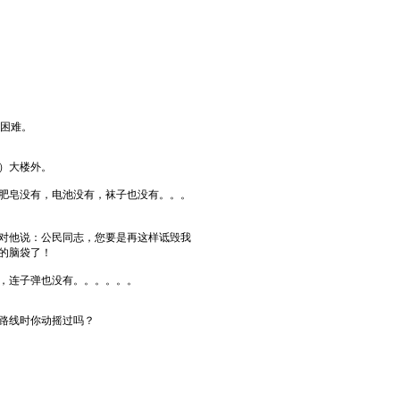
的困难。
）大楼外。
肥皂没有，电池没有，袜子也没有。。。
对他说：公民同志，您要是再这样诋毁我
的脑袋了！
，连子弹也没有。。。。。。
路线时你动摇过吗？