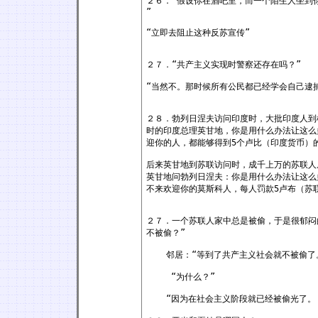
２６．“假设你在酒吧里，而一个陌生人坐到
”
“立即去阻止这种反苏宣传”
２７．“共产主义实现时警察还存在吗？”
“当然不。那时候所有公民都已经学会自己逮
２８．勃列日涅夫访问印度时，大批印度人到
时的印度总理英甘地，你是用什么办法让这么
迎你的人，都能够得到5个卢比（印度货币）
后来英甘地到苏联访问时，成千上万的苏联人
英甘地问勃列日涅夫：你是用什么办法让这么
不来欢迎你的莫斯科人，每人罚款5卢布（苏
２７．一个苏联人家中总是被偷，于是很郁闷
不被偷？”
邻居：“等到了共产主义社会就不被偷了
“为什么？”
“因为在社会主义阶段就已经被偷光了。