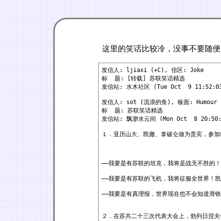
这里的笑话比较冷，没事不要随便
发信人: ljiaxi (+C), 信区: Joke
标 题: [转载] 苏联笑话精选
发信站: 水木社区 (Tue Oct 9 11:52:03
发信人: sot (流浪的鱼), 板面: Humour
标 题: 苏联笑话精选
发信站: 飘渺水云间 (Mon Oct 8 20:50:
１．亚历山大、凯撤、拿破仑做为贵宾，参加
——我要是有苏联的坦克，我将是战无不胜的
——我要是有苏联的飞机，我将征服全世界！
——我要是有真理报，世界现在也不会知道滑
２．在苏共二十三次代表大会上，勃列日涅夫