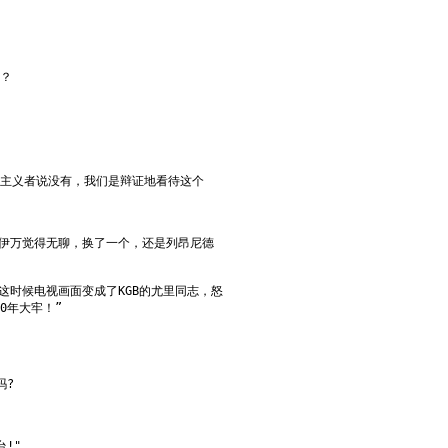
活？
条主义者说没有，我们是辩证地看待这个
伊万觉得无聊，换了一个，还是列昂尼德
这时候电视画面变成了KGB的尤里同志，怒
0年大牢！”
吗?
!"