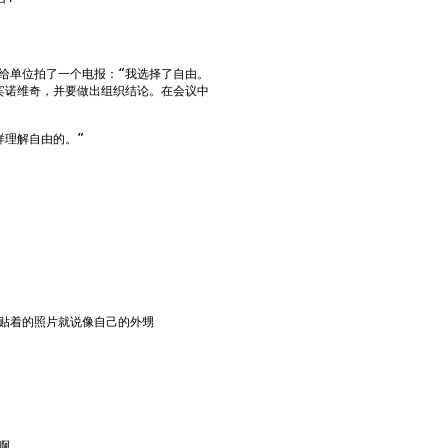
给单位拍了一个电报：“我选择了自由。
宾诺维奇，并要做出组织结论。在会议中
样理解自由的。”
贴着的照片就说像自己的外甥
啊