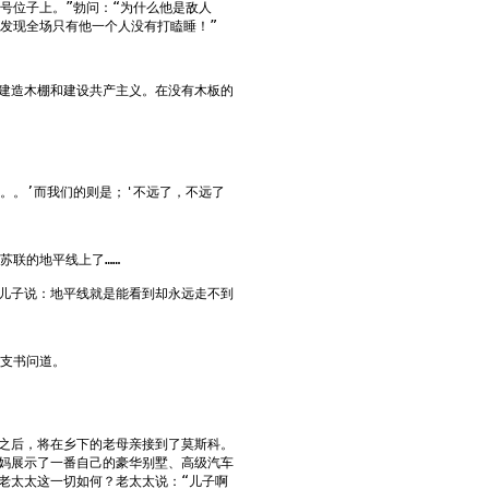
号位子上。”勃问：“为什么他是敌人
我发现全场只有他一个人没有打瞌睡！”
建造木棚和建设共产主义。在没有木板的
。。’而我们的则是；'不远了，不远了
苏联的地平线上了……
儿子说：地平线就是能看到却永远走不到
党支书问道。
之后，将在乡下的老母亲接到了莫斯科。
妈展示了一番自己的豪华别墅、高级汽车
老太太这一切如何？老太太说：“儿子啊