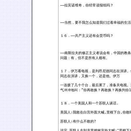
——拉宾诺维奇，你经常读报纸吗？
——当然，要不我怎么知道我们过着幸福的生
１６．——共产主义还有会货币吗？
——南斯拉夫的修正主义者说会有，中国的教
问题：有，但不是所有人都有。
１７．伊万看电视，是列昂尼德同志在演讲。
同志在演讲，又换一个，还是他。伊万
一连拨了几十个台，最后累了，准备关电视。
气冲冲地叫：“你再敢换？再敢换？再换判你1
１８．一个美国人和一个苏联人谈话.
美国人:我敢在白宫外面大喊,里根下台,你敢
苏联人:有什么不敢的?
说完,苏联人走到克里姆林宫外大喊:"里根下台