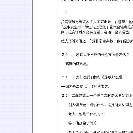
１９．
拉宾诺维奇到资本主义国家出差，在那里，他
”这事发生后，单位马上召集了党代会谴责拉
间，拉宾诺维奇突然走进了会场！全场哑然。
拉宾诺维奇说道：“我非常感兴趣，你们是怎
２０．——苏联人第六感的什么方面最发达？
——高度的满足感。
２１．——为什么我们执行总路线那么慢 ?
——因为每次党代会转的弯太大。
２２．二战结束后一个波兰农村老太看到街上
别人训斥她：瞎说什么，这是斯大林同志
老太：他是干什么的？
答：他赶跑了纳粹
老太急切地问：他能不能把俄国人也赶跑