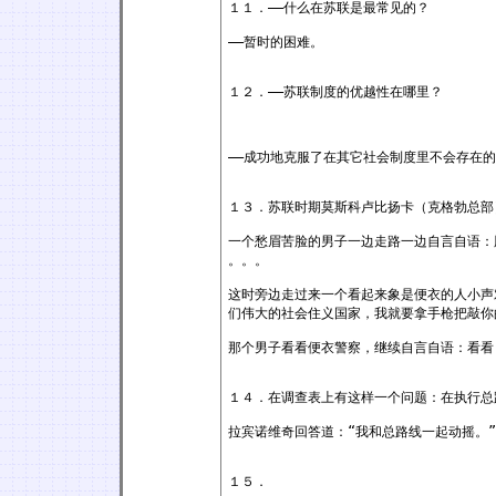
１１．——什么在苏联是最常见的？
——暂时的困难。
１２．——苏联制度的优越性在哪里？
——成功地克服了在其它社会制度里不会存在
１３．苏联时期莫斯科卢比扬卡（克格勃总部
一个愁眉苦脸的男子一边走路一边自言自语：
。。。
这时旁边走过来一个看起来象是便衣的人小声
们伟大的社会住义国家，我就要拿手枪把敲你
那个男子看看便衣警察，继续自言自语：看看
１４．在调查表上有这样一个问题：在执行总
拉宾诺维奇回答道：“我和总路线一起动摇。”
１５．