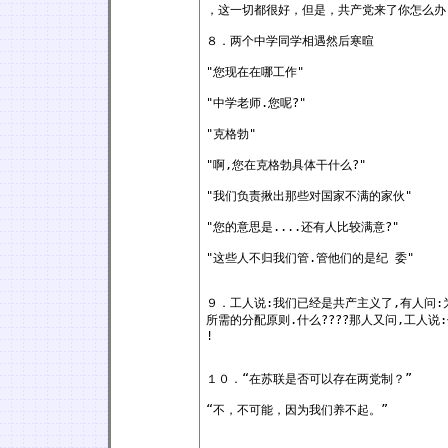
，这一切都很好，但是，共产党来了你怎
８．两个中学同学相遇然后寒暄
"您现在在哪工作"
"中学老师.您呢?"
"克格勃"
"啊,您在克格勃具体干什么?"
"我们负责揪出那些对国家不满的家伙"
"您的意思是....还有人比较满意?"
"这些人不归我们管.管他们的是纪 委"
９．工人说:我们已经是共产主义了,有人问:
所需的分配原则.什么????那人又问,工人
!
１０．“在苏联是否可以存在两党制？”
“不，不可能，因为我们养不起。”