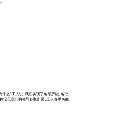
么办？
为什么?工人说:我们实现了各尽所能,各取
说:你没见我们的领导各取所需,工人各尽所能