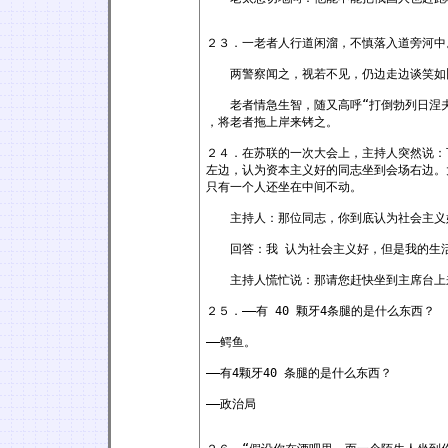
２３．一老者人行道闲溜，不慎落入道旁河中
两警察闻之，视若不见，仍边走边谈笑如
老者情急生智，随又高呼“打倒勃列日涅夫
，将老者拖上岸来铐之。
２４．在苏联的一次大会上，主持人突然说：
左边，认为资本主义好的同志坐到会场右边。
只有一个人还坐在中间不动。
主持人：那位同志，你到底认为社会主义
回答：我 认为社会主义好，但是我的生活
主持人慌忙说：那请您赶快坐到主席台上
２５．——有 40 颗牙4条腿的是什么东西？
——鳄鱼。
——有4颗牙40 条腿的是什么东西？
——政治局