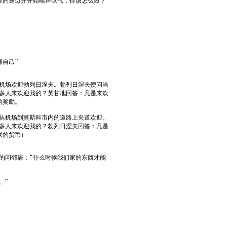
你的身边并开始唉声叹气，你该怎么做？
捕自己”
机场欢迎勃列日涅夫。勃列日涅夫便问当
多人来欢迎我的？英甘地回答：凡是来欢
的奖励。
从机场到莫斯科市内的道路上夹道欢迎。
多人来欢迎我的？勃列日涅夫回答：凡是
联的货币）
的问邻居：“什么时候我们家的东西才能
。”