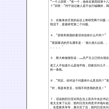
”一个人回答：“有一个，他坐在第四排第十八
？”回答：“列宁说过敌人是不会打瞌睡的，
３．在集体农庄党的会议上将研究两个问题：
情况下，直接研究第二个问题。
４．“苏联和英国的童话传说有什么不同？”
“英国童话的开头通常是：'很久很久以前。。
。。。。’
５．斯大林做报告说：……共产主义已经出现在
老工人不知道什么是地平线，回家后问儿子，
的一条线。
６．“同志，你对这个问题有什么意见吗？”
“对，我是有意见，但我不同意我的意见！”
７．话说勃烈日涅夫同志当上苏共中央总书记
老太太来了以后，勃列日涅夫得意洋洋地向老
、名贵家具等等，展示完了后，勃列日涅夫问