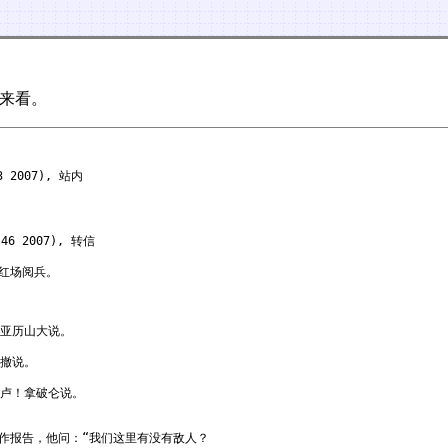
来看。
 2007), 站内
46 2007), 转信
红场阅兵。
！亚历山大说。
凯撤说。
铁卢！拿破仑说。
作报告，他问：“我们这里有没有敌人？